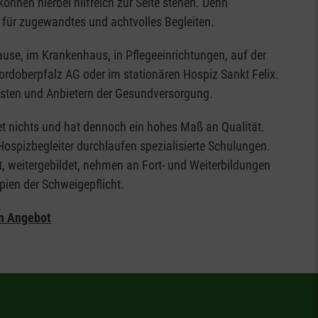
önnen hierbei hilfreich zur Seite stehen. Denn
 für zugewandtes und achtvolles Begleiten.
use, im Krankenhaus, in Pflegeeinrichtungen, auf der
 Nordoberpfalz AG oder im stationären Hospiz Sankt Felix.
ensten und Anbietern der Gesundversorgung.
t nichts und hat dennoch ein hohes Maß an Qualität.
ospizbegleiter durchlaufen spezialisierte Schulungen.
, weitergebildet, nehmen an Fort- und Weiterbildungen
ipien der Schweigepflicht.
n Angebot