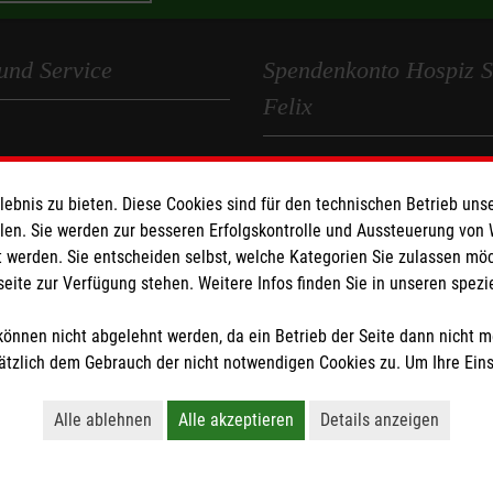
und Service
Spendenkonto Hospiz S
Felix
Empfänger: Hospiz Sankt Felix
Kennwort: Sankt Felix
bnis zu bieten. Diese Cookies sind für den technischen Betrieb unse
den
llen. Sie werden zur besseren Erfolgskontrolle und Aussteuerung von
IBAN: DE07 3706 0120 1201 2
 werden. Sie entscheiden selbst, welche Kategorien Sie zulassen mö
BIC: GENODED1PA7
seite zur Verfügung stehen. Weitere Infos finden Sie in unseren spe
z
önnen nicht abgelehnt werden, da ein Betrieb der Seite dann nicht 
tzlich dem Gebrauch der nicht notwendigen Cookies zu. Um Ihre Ein
Alle ablehnen
Alle akzeptieren
Details anzeigen