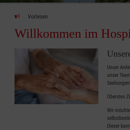
Vorlesen
Willkommen im Hospi
Unser
Unser Anli
unser Team
Seelsorgern
Oberstes Zi
Wir möchte
selbstbest
Dieser kann