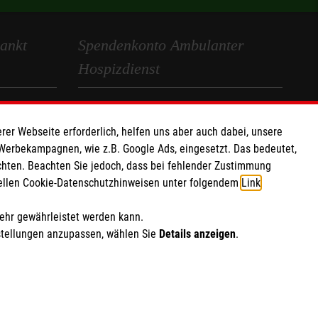
ankt
Spendenkonto Ambulanter
Hospizdienst
Empfänger: Malteser Hilfsdienst e.V.
Kennwort: ambulante Hospizarbeit
rer Webseite erforderlich, helfen uns aber auch dabei, unsere
 Werbekampagnen, wie z.B. Google Ads, eingesetzt. Das bedeutet,
701 00
Institut: Pax-Bank
chten. Beachten Sie jedoch, dass bei fehlender Zustimmung
IBAN: DE82 3706 0120 1201 2187 95
ziellen Cookie-Datenschutzhinweisen unter folgendem
Link
.
BIC: GENODED1PA7
mehr gewährleistet werden kann.
Soziale Netzwerke
stellungen anzupassen, wählen Sie
Details anzeigen
.