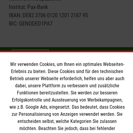
Institut: Pax-Bank
IBAN: DE82 3706 0120 1201 2187 95
BIC: GENODED1PA7
Spenden
Wir verwenden Cookies, um Ihnen ein optimales Webseiten-
Erlebnis zu bieten. Diese Cookies sind für den technischen
Betrieb unserer Webseite erforderlich, helfen uns aber auch
dabei, unsere Plattform zu verbessern und zusätzliche
Organisation
Funktionen bereitzustellen. Sie werden zur besseren
Erfolgskontrolle und Aussteuerung von Werbekampagnen,
wie z.B. Google Ads, eingesetzt. Das bedeutet, dass Cookies
Malteser Hilfsdienst e.V.
zur Personalisierung von Anzeigen verwendet werden. Sie
Kliniken Nordoberpfalz AG
Informationen
entscheiden selbst, welche Kategorien Sie zulassen
möchten. Beachten Sie jedoch, dass bei fehlender