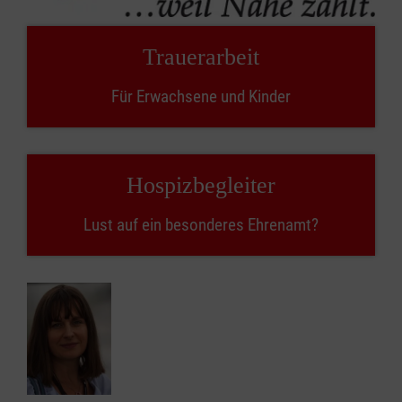
Trauer­arbeit
Für Erwachsene und Kinder
Hospiz­begleiter
Lust auf ein besonderes Ehrenamt?